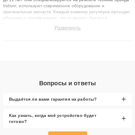
Iridium, используют современное оборудование и
оригинальные запчасти. Каждый инженер регулярно проходит
обучение и сертификацию, что позволяет быстро и
точноdiagnostikировать поломки и восстанавливать технику с
Развернуть
сохранением гарантии до 3 лет. Наши мастера решают
сложные случаи: от замены матриц и материнских плат до
ремонта после залития и восстановления данных. Благодаря
высокой квалификации и ответственному подходу клиенты
получают быстрый, качественный ремонт и понятные
объяснения по результатам диагностики.
Вопросы и ответы
+
Выдаётся ли вами гарантия на работы?
Как узнать, когда моё устройство будет
+
готово?